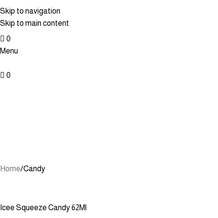
Skip to navigation
Skip to main content
0
Menu
0
UNCATEGORIZED
CANDIES
JELLY CANDY
JOLLY RANCHER
SPREADABLE CHOCOLAT
Home
Candy
Icee Squeeze Candy 62Ml