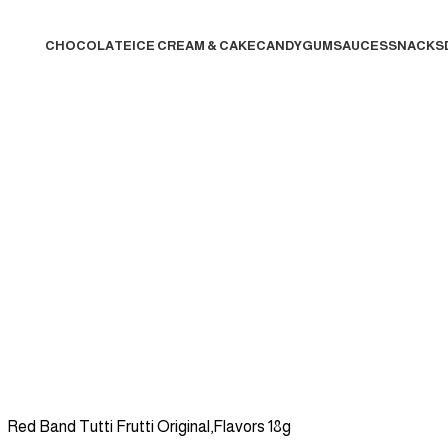
CHOCOLATE
ICE CREAM & CAKE
CANDY
GUM
SAUCES
SNACKS
Candy
 BLUE RASPBERRY SLUSHY SYRUP BULK 1.89 LTR
LOLLIPOP
SO
E
CHOCOLATE
SAUCES
OFFERS
GUM
DRINKS
HARRODS
EXCLUSIV
Red Band Tutti Frutti Original,Flavors 18g