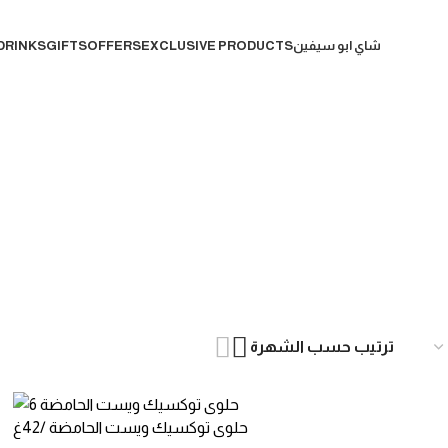
DRINKS
GIFTS
OFFERS
EXCLUSIVE PRODUCTS
شاي ابو سيفين
UR CANDY
SYRUP
TAKIS
ICE CREAM & CAKE
BISCUIT
CANDY
E PRODUCTS
GIFTS
SNACKS
حلوى توكسيك ويست الحامضة /42غ