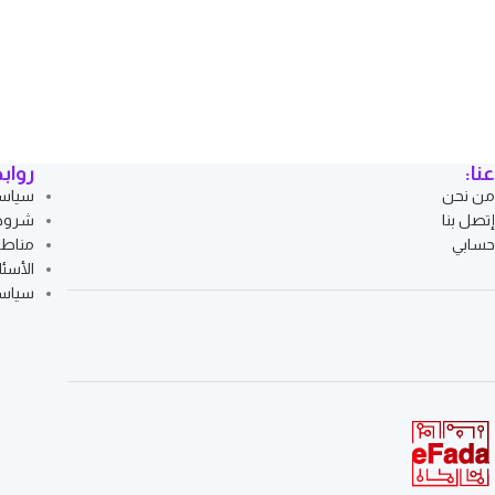
عنا:
رواب
من نحن
سياسة
إتصل بنا
شروط 
حسابي
مناط
الأسئل
سياسة