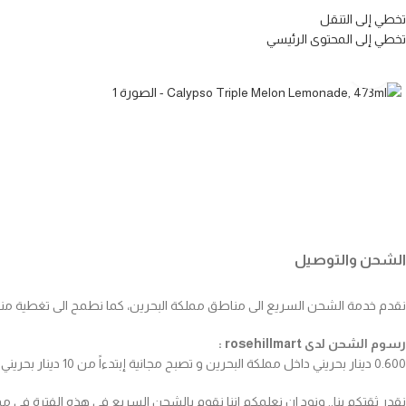
تخطي إلى التنقل
تخطي إلى المحتوى الرئيسي
انقر للتكبير
الشحن والتوصيل
نقدم خدمة الشحن السريع الى مناطق مملكة البحرين، كما نطمح الى تغطية مناطق 
رسوم الشحن لدى rosehillmart :
0.600 دينار بحريني داخل مملكة البحرين و تصبح مجانية إبتدءاً من 10 دينار بحريني .
نقدر ثقتكم بنا.. ونود ان نعلمكم اننا نقوم بالشحن السريع في هذه الفترة في 