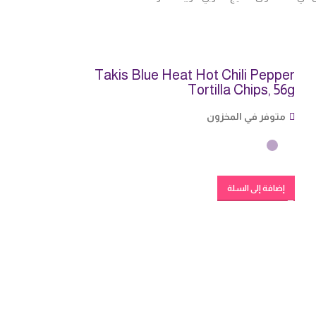
Takis Blue Heat Hot Chili Pepper
Tortilla Chips, 56g
متوفر في المخزون
إضافة إلى السلة
شراب حلوى كيك
/330 مل
متوفر في المخزو