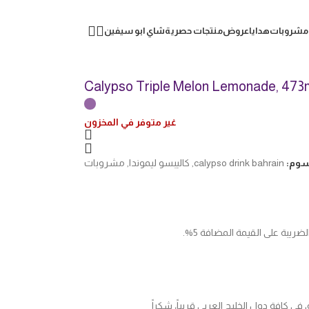
مشروبات
هدايا
عروض
منتجات حصرية
شاي ابو سيفين
Calypso Triple Melon Lemonade, 473
غير متوفر في المخزون
سوم:
calypso drink bahrain
,
كاليبسو ليموندا
,
مشروبات
يبة على القيمة المضافة 5%.
 كافة دول الخليج العربي قريباً، شكراً