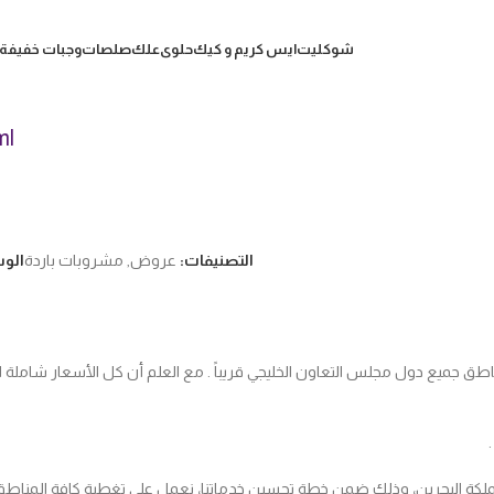
شوكليت
ايس كريم و كيك
حلوى
علك
صلصات
وجبات خفيفة
ml
التصنيفات:
عروض
,
مشروبات باردة
الو
جميع دول مجلس التعاون الخليجي قريباً . مع العلم أن كل الأسعار شاملة الضر
مملكة البحرين، وذلك ضمن خطة تحسين خدماتنا، نعمل على تغطية كافة المناطق في