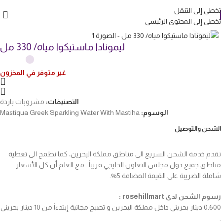
تخطي إلى التنقل
تخطي إلى المحتوى الرئيسي
انقر للتكبير
ليمونادا ماستيكوا مياه/ 330 مل
غير متوفر في المخزون
التصنيفات:
مشروبات باردة
الوسوم:
Mastiqua Greek Sparkling Water With Mastiha
الشحن والتوصيل
نقدم خدمة الشحن السريع الى مناطق مملكة البحرين، كما نطمح الى تغطية
مناطق جميع دول مجلس التعاون الخليجي قريباً . مع العلم أن كل الأسعار
شاملة الضريبة على القيمة المضافة 5%.
رسوم الشحن لدى rosehillmart :
0.600 دينار بحريني داخل مملكة البحرين و تصبح مجانية إبتدءاً من 10 دينار بحريني
.