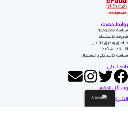
روابط مهمة
سياسة الخصوصية
شروط الإستخدام
مناطق وطرق الشحن
الأسئلة الشائعة
سياسة الاسترجاع والاستبدال
تابعنا على
وسائل الدفع
Arabic
الشركاء اللوجستيين
© كل الحقوق محفوظة لـ: Rosehill Mart روزهل مارت - البحرين
المتجر