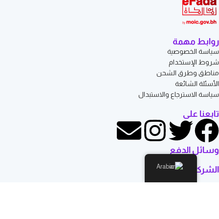
روابط مهمة
سياسة الخصوصية
شروط الإستخدام
مناطق وطرق الشحن
الأسئلة الشائعة
سياسة الاسترجاع والاستبدال
تابعنا على
وسائل الدفع
Arabic
الشركاء اللوجستيين
© كل الحقوق محفوظة لـ: Rosehill Mart روزهل مارت - البحرين
المتجر