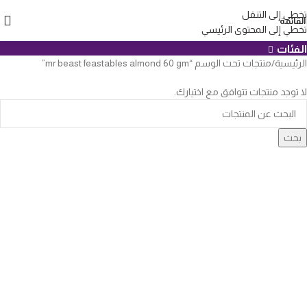
mr beast feastables almond 60 gm
تخطي إلى التنقل
القائمة
تخطي إلى المحتوى الرئيسي
الفئات
الرئيسية
منتجات تحت الوسم “mr beast feastables almond 60 gm”
لا توجد منتجات تتوافق مع اختيارك.
بحث