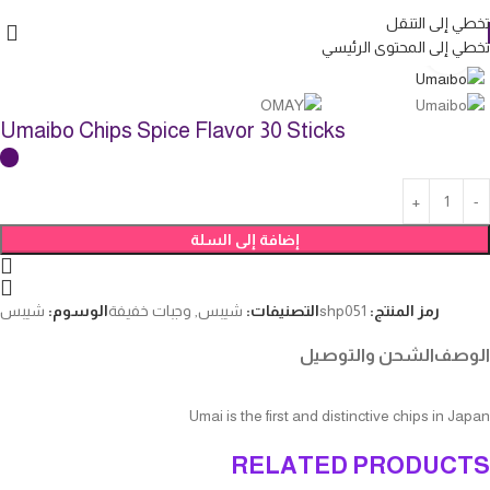
تخطي إلى التنقل
تخطي إلى المحتوى الرئيسي
انقر للتكبير
Umaibo Chips Spice Flavor 30 Sticks
إضافة إلى السلة
رمز المنتج:
shp051
التصنيفات:
شيبس
,
وجبات خفيفة
الوسوم:
شيبس
الوصف
الشحن والتوصيل
Umai is the first and distinctive chips in Japan
RELATED PRODUCTS