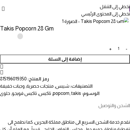
تخطي إلى التنقل
تخطي إلى المحتوى الرئيسي
انقر للتكبير
Takis Popcorn 28 Gm
إضافة إلى السلة
رمز المنتج:
815196019350
التصنيفات:
شيبس
,
منتجات حصرية
,
وجبات خفيفة
الوسوم:
takis
,
popcorn
,
تاكيس
,
تاكيس فويجو
,
حلوى
الشحن والتوصيل
نقدم خدمة الشحن السريع الى مناطق مملكة البحرين، كما نطمح الى
تغطية مناطق جميع دول مجلس التعاون الخليجي قريباً . مع العلم أن كل