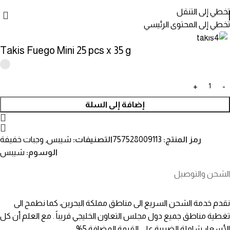
تخطي إلى التنقل
تخطي إلى المحتوى الرئيسي
انقر للتكبير
Takis Fuego Mini 25 pcs x 35 g
إضافة إلى السلة
رمز المنتج:
757528009113
التصنيفات:
شيبس
,
وجبات خفيفة
الوسوم:
شيبس
الشحن والتوصيل
نقدم خدمة الشحن السريع الى مناطق مملكة البحرين، كما نطمح الى
تغطية مناطق جميع دول مجلس التعاون الخليجي قريباً . مع العلم أن كل
الأسعار شاملة الضريبة على القيمة المضافة 5%.