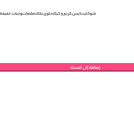
شوكليت
ايس كريم و كيك
حلوى
علك
صلصات
وجبات خفيفة
إضافة إلى السلة