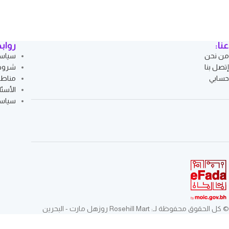
عنا:
رواب
من نحن
سياسة
إتصل بنا
شروط 
حسابي
مناط
الأسئل
سياسة
© كل الحقوق محفوظة لـ: Rosehill Mart روزهل مارت - البحرين