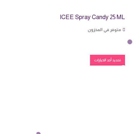
ICEE Spray Candy 25 ML
متوفر في المخزون
تحديد أحد الخيارات
o With Powder
,39 g
متوفر في المخزو