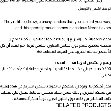
رمز المنتج:
CAND0107
التصنيفات:
حلوى
الوسوم:
nerds
,
حلوى
الوصف
الشحن والتوصيل
They’re little, chewy, crunchy candies that you can eat your way,
and this special product comes in delicious Nerds flavors.
نقدم خدمة الشحن السريع الى مناطق مملكة البحرين، كما نطمح الى
تغطية مناطق جميع دول مجلس التعاون الخليجي قريباً . مع العلم أن كل
الأسعار شاملة الضريبة على القيمة المضافة 5%.
رسوم الشحن لدى rosehillmart :
0.600 دينار بحريني داخل مملكة البحرين و تصبح مجانية إبتدءاً من 10 دينار
بحريني .
نقدر ثقتكم بنا.. ونود ان نعلمكم اننا نقوم بالشحن السريع في هذه الفترة
في مملكة البحرين، وذلك ضمن خطة تحسين خدماتنا، نعمل على تغطية
كافة المناطق في كافة دول الخليج العربي قريباً، شكراً لتفهمكم .
RELATED PRODUCTS