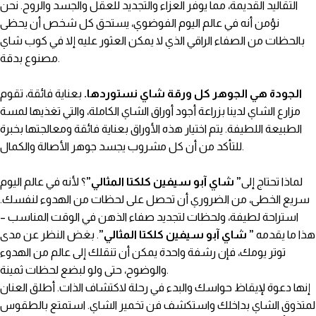
التقاليد القديمة، مما يوفر العزاء والتجديد للعقل والجسد والروح. نحن
نؤمن أنه في عالم اليوم الفوضوي، يستحق كل شخص أن يحظى
بالحظات من الصفاء الراقي الذي لا يمكن العثور عليه إلا في كوب شاي
مصنوع بدقة.
الجودة هي الجوهر كل ورقة شاي نستوردها.
بعناية فائقة، تقوم
مزارع الشاي لدينا بزراعة أجود أوراق الشاي الكاملة، والتي تغذيها لمسة
الطبيعة اللطيفة. يتم اختيار هذه الأوراق بعناية فائقة ومعالجتها بخبرة
للتأكد من أن كل مشروب يجسد جوهر الأصالة والكمال.
لماذا تحتاج إلى
” شاي آبو سيفين كلكتا المثالي”
؟ لأنه في عالم اليوم
سريع الخطى، من الضروري أن تحصل على لحظات من الهدوء لنفسك.
استراحة لطيفة، ولحظات لتجديد صفاء الذهن في الوقت المناسب –
هذا ما يقدمه
” شاي آبو سيفين كلكتا المثالي”
. بغض النظر عن مدى
توتر يومك، فإن رشفة واحدة يمكن أن تنقلك إلى عالم من الهدوء
والوضوح، حتى ولو لبضع لحظات ثمينة.
إنها دعوة لإيقاظ حواسك والبدء في رحلة لاكتشاف الذات. أطلق العنان
لمتذوق الشاي بداخلك واستكشف فن تخمير الشاي. استمتع بالطقوس