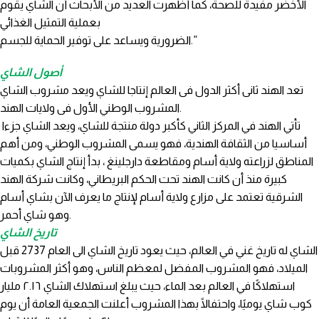
الأخضر مفيدة للصحة، كما أظهرت العديد من الأبحاث أن الشاي يقوم
بعملية التمثيل الغذائي
الضرورية ويساعد على توفير الحماية للجسم.”
أصول الشاي
تعد الهند ثانى أكثر الدول فى العالم إنتاجا للشاي ويعد مشروب الشاي
المشروب الوطني الأول فى ولايات الهند.
تأتي الهند في المركز الثاني كأكبر دولة منتجة للشاي، ويعد الشاي جزءا
أساسيا من الثقافة الهندية، فهو يسمى المشروب الوطني، ومن أهم
المناطق لزراعته ولاية أسام ومقاطعة دارجلينغ ، بدأ إنتاج الشاي بكميات
كبيرة منذ أن كانت الهند تحت الحكم البريطاني، وكانت شركة الهند
الشرقية تعتمد على مزارع ولاية أسام لإنتاج ما يعرف الآن بشاي أسام
وهو شاي أحمر.
تاريخ الشاي
الشاي له تاريخ غني في العالم، حيث يعود تاريخ الشاي الى العام 2737 قبل
الميلاد، فهو المشروب المفضل لمعظم الناس، وهو أكثر المشروبات
استهلاكًا في العالم بعد الماء، حيث يبلغ استهلاك الشاي ٢.١٦ مليار
كوب شاي يوميًا، واحتفالًا بهذا المشروب أعلنت الجمعية العامة أن يوم