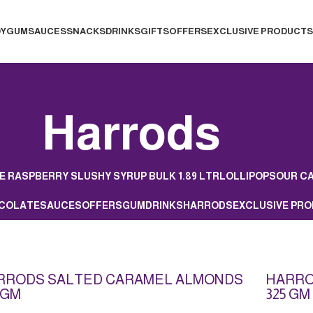
Y
GUM
SAUCES
SNACKS
DRINKS
GIFTS
OFFERS
EXCLUSIVE PRODUCTS
Harrods
E RASPBERRY SLUSHY SYRUP BULK 1.89 LTR
LOLLIPOP
SOUR C
COLATE
SAUCES
OFFERS
GUM
DRINKS
HARRODS
EXCLUSIVE PR
RRODS SALTED CARAMEL ALMONDS
HARRO
 GM
325 GM