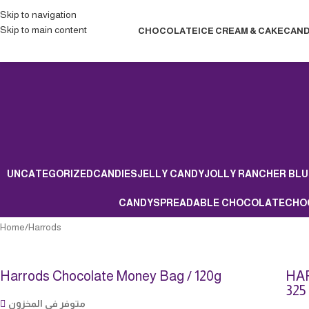
Skip to navigation
Skip to main content
CHOCOLATE
ICE CREAM & CAKE
CAND
UNCATEGORIZED
CANDIES
JELLY CANDY
JOLLY RANCHER BLU
CANDY
SPREADABLE CHOCOLATE
CHO
Home
Harrods
Harrods Chocolate Money Bag / 120g
HA
325
متوفر في المخزون