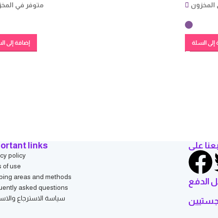
المخزون
متوفر في المخ
إلى السلة
إضافة إلى ال
ortant links
بعنا على
cy policy
s of use
ping areas and methods
 الدفع
uently asked questions
سياسة الاسترجاع والاست
وجستيين