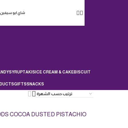
شاي ابو سيفين
ANDY
SYRUP
TAKIS
ICE CREAM & CAKE
BISCUIT
ODUCTS
GIFTS
SNACKS
DS COCOA DUSTED PISTACHIO