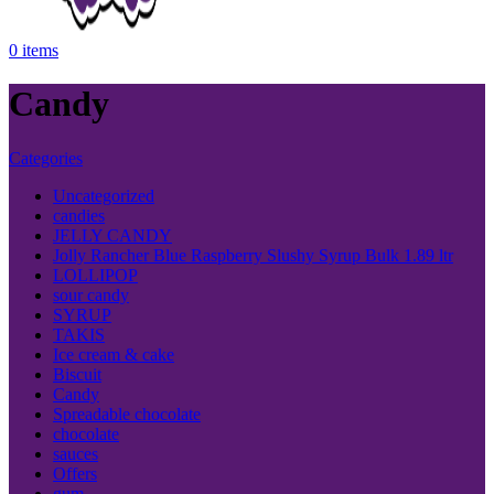
0
items
Candy
Categories
Uncategorized
candies
JELLY CANDY
Jolly Rancher Blue Raspberry Slushy Syrup Bulk 1.89 ltr
LOLLIPOP
sour candy
SYRUP
TAKIS
Ice cream & cake
Biscuit
Candy
Spreadable chocolate
chocolate
sauces
Offers
gum