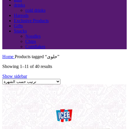
drinks
cold drinks
Harrods
Exclusive Products
Gifts
Snacks
Noodles
Chips
Cornflakes
Home
Products tagged “حلوى”
Showing 1–11 of 40 results
Show sidebar