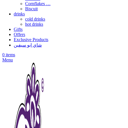
Cornflakes …
Biscuit
drinks
cold drinks
hot drinks
Gifts
Offers
Exclusive Products
شاي ابو سيفين
0
items
Menu