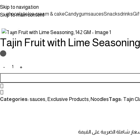
Skip to navigation
chocolate
Ice cream & cake
Candy
gum
sauces
Snacks
drinks
Gif
Skip to main content
Click to enlarge
Tajin Fruit with Lime Seasonin
Categories:
sauces
,
Exclusive Products
,
Noodles
Tags:
Tajin C
عار شاملة الضريبة على القيمة