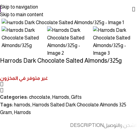
Skip to navigation
Skip to main content
Click to enlarge
Harrods Dark Chocolate Salted Almonds/325g
غير متوفر في المخزون
Categories:
chocolate
,
Harrods
,
Gifts
Tags:
harrods
,
Harrods Salted Dark Chocolate Almonds 325
Gram
,
Harrods
DESCRIPTION
الشحن والتوصيل