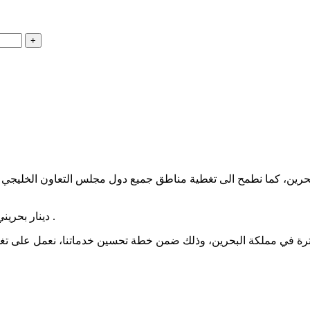
0.600 دينار بحريني داخل مملكة البحرين و تصبح مجانية إبتدءاً من 10 دينار بحريني .