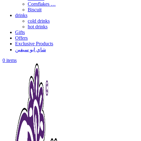
Cornflakes …
Biscuit
drinks
cold drinks
hot drinks
Gifts
Offers
Exclusive Products
شاي ابو سيفين
0
items