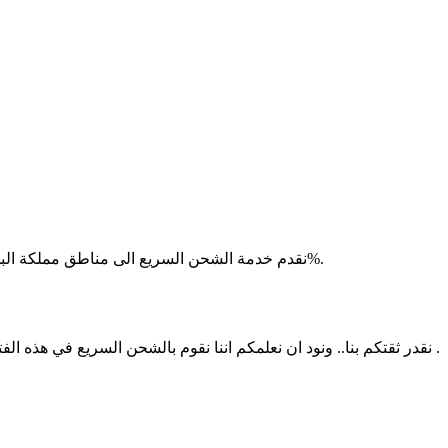
نقدم خدمة الشحن السريع الى مناطق مملكة البحرين، كما نطمح الى تغطية مناطق جميع دول مجلس التعاون الخليجي قريباً . مع العلم أن كل الأسعار شاملة الضريبة على القيمة المضافة 5%.
نقدر ثقتكم بنا.. ونود ان نعلمكم اننا نقوم بالشحن السريع في هذه الفترة في مملكة البحرين، وذلك ضمن خطة تحسين خدماتنا، نعمل على تغطية كافة المناطق في كافة دول الخليج العربي قريباً، شكراً لتفهمكم .