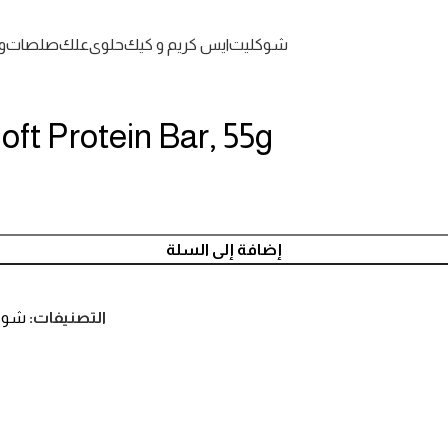
شوكليت
ايس كريم و كيك
حلوى
علك
صلصات
و
ft Protein Bar, 55g
إضافة إلى السلة
التصنيفات:
شوك