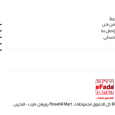
عنا:
من نحن
إتصل بنا
حسابي
© كل الحقوق محفوظة لـ: Rosehill Mart روزهل مارت - البحرين