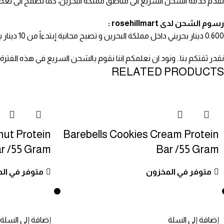
نقدم خدمة الشحن السريع الى مناطق مملكة البحرين، كما نطمح الى تغطية 
رسوم الشحن لدى rosehillmart :
0.600 دينار بحريني داخل مملكة البحرين و تصبح مجانية إبتدءاً من 10 دينار بحريني .
نقدر ثقتكم بنا.. ونود ان نعلمكم اننا نقوم بالشحن السريع في هذه الفت
RELATED PRODUCTS
nut Protein
Barebells Cookies Cream Protein
r /55 Gram
Bar /55 Gram
متوفر في المخزون
متوفر في ال
إضافة إلى السلة
إضافة إلى السلة