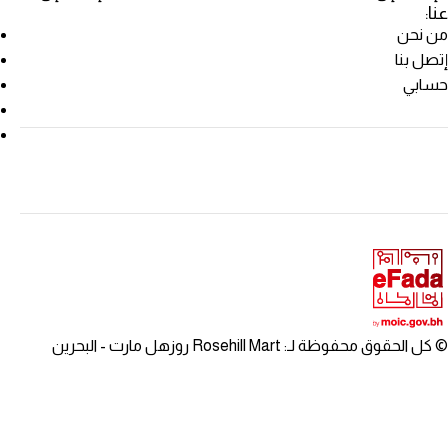
عنا:
من نحن
إتصل بنا
حسابي
© كل الحقوق محفوظة لـ: Rosehill Mart روزهل مارت - البحرين