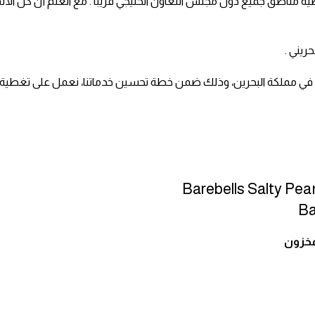
مناطق جميع دول مجلس التعاون الخليجي قريباً . مع العلم أن كل الأسعا
رة في مملكة البحرين، وذلك ضمن خطة تحسين خدماتنا، نعمل على تغطية كاف
Barebells Salty Pea
Ba
مخزون