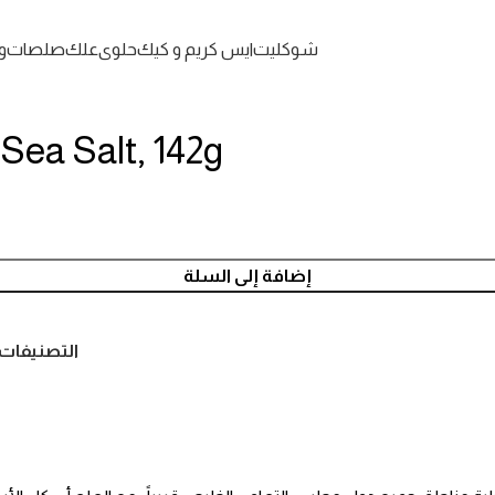
شوكليت
ايس كريم و كيك
حلوى
علك
صلصات
و
Sea Salt, 142g
إضافة إلى السلة
التصنيفات: