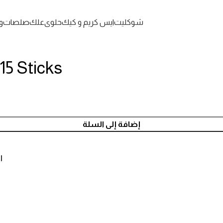
شوكليت
ايس كريم و كيك
حلوى
علك
صلصات
و
5 Sticks
إضافة إلى السلة
ا