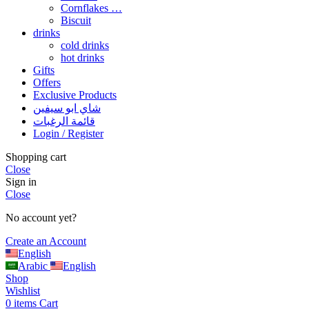
Cornflakes …
Biscuit
drinks
cold drinks
hot drinks
Gifts
Offers
Exclusive Products
شاي ابو سيفين
قائمة الرغبات
Login / Register
Shopping cart
Close
Sign in
Close
No account yet?
Create an Account
English
Arabic
English
Shop
Wishlist
0
items
Cart