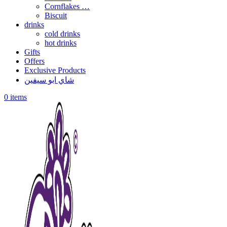
Cornflakes …
Biscuit
drinks
cold drinks
hot drinks
Gifts
Offers
Exclusive Products
شاي ابو سيفين
0
items