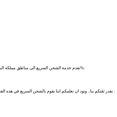
نقدم خدمة الشحن السريع الى مناطق مملكة البحرين، كما نطمح الى تغطية مناطق جميع دول مجلس التعاون الخليجي قريباً . مع العلم أن كل الأسعار شاملة الضريبة على القيمة المضافة 5%.
نقدر ثقتكم بنا.. ونود ان نعلمكم اننا نقوم بالشحن السريع في هذه الفترة في مملكة البحرين، وذلك ضمن خطة تحسين خدماتنا، نعمل على تغطية كافة المناطق في كافة دول الخليج العربي قريباً، شكراً لتفهمكم .