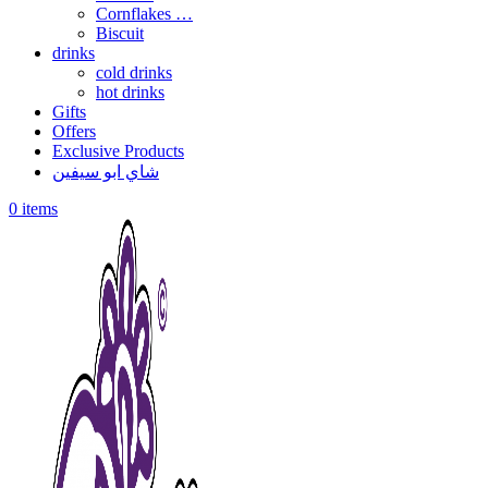
Cornflakes …
Biscuit
drinks
cold drinks
hot drinks
Gifts
Offers
Exclusive Products
شاي ابو سيفين
0
items