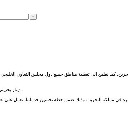
0.600 دينار بحريني داخل مملكة البحرين و تصبح مجانية إبتدءاً من 10 دينار بحريني .