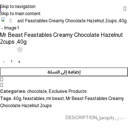
Skip to navigation
Skip to main content
Click to enlarge
Mr Beast Feastables Creamy Chocolate Hazelnut
2cups ,40g
إضافة إلى السلة
Categories:
chocolate
,
Exclusive Products
Tags:
40g
,
feastables
,
mr beast
,
Mr Beast Feastables Creamy
Chocolate Hazelnut 2cups
DESCRIPTION
الشحن والتوصيل