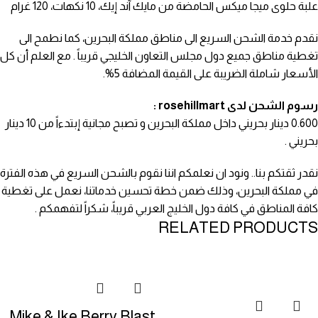
علبة حلوى ميجا ميكس الحامضة من مايك آند إيك، 10 نكهات، 120 غرام
نقدم خدمة الشحن السريع الى مناطق مملكة البحرين، كما نطمح الى
تغطية مناطق جميع دول مجلس التعاون الخليجي قريباً . مع العلم أن كل
الأسعار شاملة الضريبة على القيمة المضافة 5%.
رسوم الشحن لدى rosehillmart :
0.600 دينار بحريني داخل مملكة البحرين و تصبح مجانية إبتدءاً من 10 دينار
بحريني .
نقدر ثقتكم بنا.. ونود ان نعلمكم اننا نقوم بالشحن السريع في هذه الفترة
في مملكة البحرين، وذلك ضمن خطة تحسين خدماتنا، نعمل على تغطية
كافة المناطق في كافة دول الخليج العربي قريباً، شكراً لتفهمكم .
RELATED PRODUCTS
Mike & Ike Berry Blast