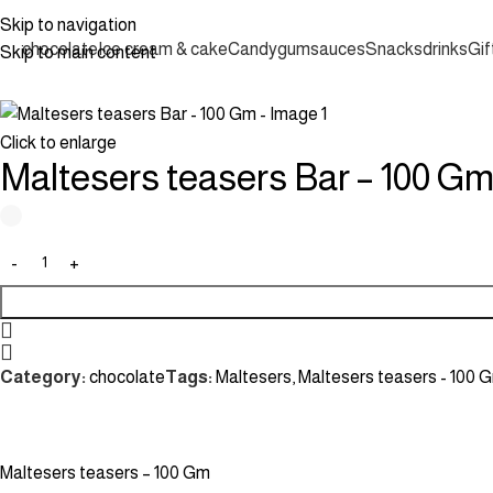
Skip to navigation
chocolate
Ice cream & cake
Candy
gum
sauces
Snacks
drinks
Gif
Skip to main content
Click to enlarge
Maltesers teasers Bar – 100 G
Category:
chocolate
Tags:
Maltesers
,
Maltesers teasers - 100 
Maltesers teasers – 100 Gm