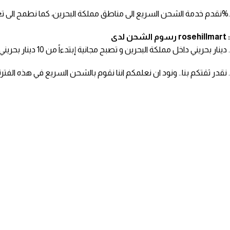
نقدم خدمة الشحن السريع الى مناطق مملكة البحرين، كما نطمح الى تغطية مناطق جميع دول مجلس التعاون الخليجي قريباً . مع العلم أن كل الأسعار شاملة الضريبة على القيمة المضافة 5%.
رسوم الشحن لدى rosehillmart :
0.600 دينار بحريني داخل مملكة البحرين و تصبح مجانية إبتدءاً من 10 دينار بحريني .
نقدر ثقتكم بنا.. ونود ان نعلمكم اننا نقوم بالشحن السريع في هذه الفترة في مملكة البحرين، وذلك ضمن خطة تحسين خدماتنا، نعمل على تغطية كافة المناطق في كافة دول الخليج العربي قريباً، شكراً لتفهمكم .